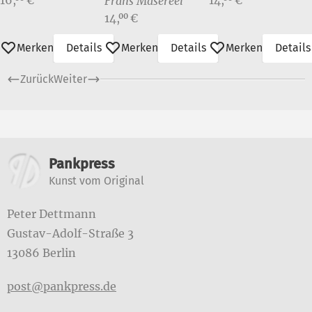
Frans Masereel
Preis:
14,
€
00
Merken
Details
Merken
Details
Merken
Details
Zurück
Weiter
Weitere Informationen
Pankpress
Kunst vom Original
Peter Dettmann
Gustav-Adolf-Straße 3
13086 Berlin
post@pankpress.de