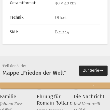
Gesamtformat:
30 × 40 cm
Technik:
Offset
SKU:
B21244
Teil der Serie:
Zur Serie
Mappe „Frieden der Welt“
Familie
Ehrung für
Die Nachricht
Romain Rolland
Johann Kass
José Venturelli
Preis:
Preis:
16,
€
14,
€
00
00