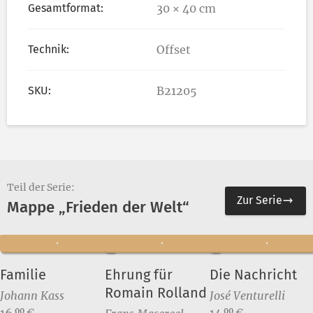
Gesamtformat:
30 × 40 cm
Technik:
Offset
SKU:
B21205
Teil der Serie:
Zur Serie
Mappe „Frieden der Welt“
Familie
Ehrung für
Die Nachricht
Romain Rolland
Johann Kass
José Venturelli
Preis:
Preis:
16,
€
14,
€
00
00