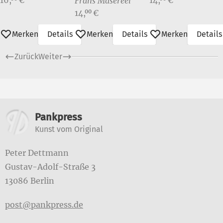
Frans Masereel
Preis:
14,
€
00
Merken
Details
Merken
Details
Merken
Details
Zurück
Weiter
Weitere Informationen
Pankpress
Kunst vom Original
Peter Dettmann
Gustav-Adolf-Straße 3
13086 Berlin
post@pankpress.de