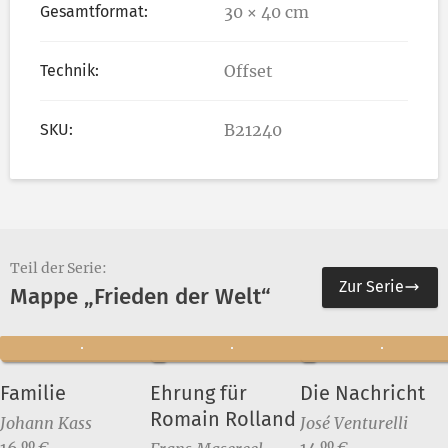
Gesamtformat:
30 × 40 cm
Technik:
Offset
SKU:
B21240
Teil der Serie:
Zur Serie
Mappe „Frieden der Welt“
Familie
Ehrung für
Die Nachricht
Romain Rolland
Johann Kass
José Venturelli
Preis:
Preis:
16,
€
14,
€
00
00