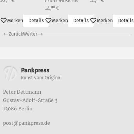
Frans Masereel
Preis:
14,
€
00
Merken
Details
Merken
Details
Merken
Details
Zurück
Weiter
Weitere Informationen
Pankpress
Kunst vom Original
Peter Dettmann
Gustav-Adolf-Straße 3
13086 Berlin
post@pankpress.de