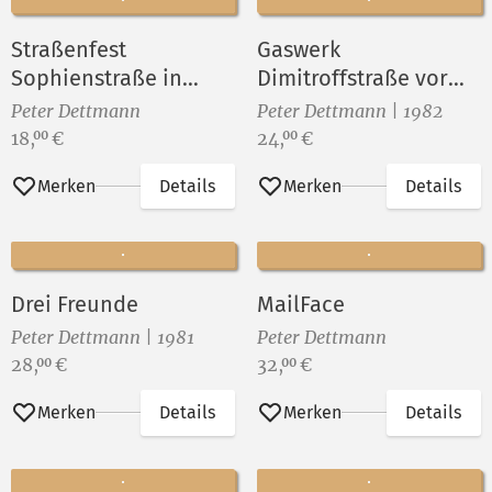
Straßenfest
Gaswerk
Sophienstraße in
Dimitroffstraße vor
Berlin-Rummelsburg
dem Abriß ()
Peter Dettmann
Peter Dettmann | 1982
VII
Preis:
Preis:
18,
€
24,
€
00
00
Merken
Details
Merken
Details
Drei Freunde
MailFace
Peter Dettmann | 1981
Peter Dettmann
Preis:
Preis:
28,
€
32,
€
00
00
Merken
Details
Merken
Details