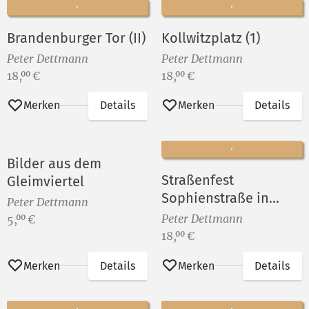
Brandenburger Tor (II)
Kollwitzplatz (1)
Peter Dettmann
Peter Dettmann
Preis:
Preis:
18,
€
18,
€
00
00
Merken
Details
Merken
Details
Bilder aus dem
Straßenfest
Gleimviertel
Sophienstraße in
Peter Dettmann
Berlin-Rummelsburg
Preis:
Peter Dettmann
5,
€
00
VIII
Preis:
18,
€
00
Merken
Details
Merken
Details