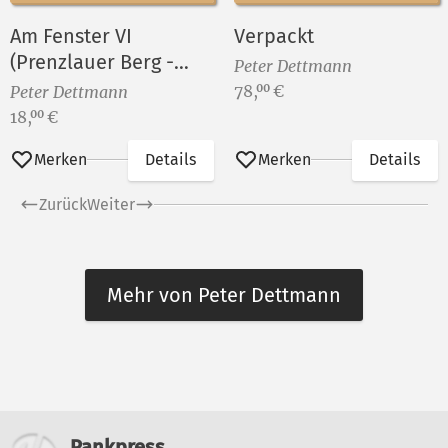
Am Fenster VI
Verpackt
(Prenzlauer Berg -
Peter Dettmann
Gleimkiez)
Preis:
78,
€
00
Peter Dettmann
Preis:
18,
€
00
Merken
Details
Merken
Details
Zurück
Weiter
Mehr von Peter Dettmann
Weitere Informationen
Pankpress