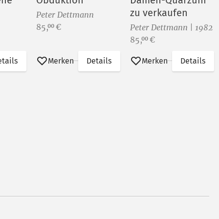
ené
Obduktion
Damen-Quarzuhr
zu verkaufen
Peter Dettmann
Preis:
85,
€
00
Peter Dettmann | 1982
Preis:
85,
€
00
tails
Merken
Details
Merken
Details