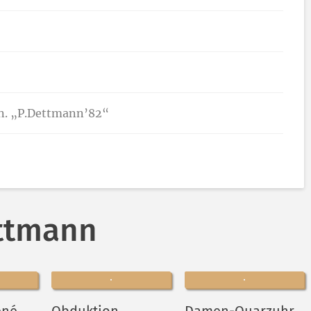
gn. „P.Dettmann’82“
ettmann