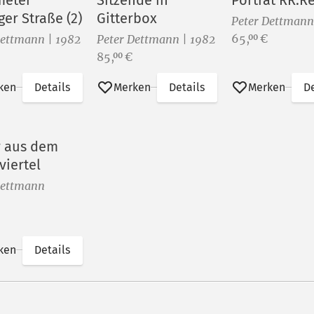
meter
Sitzende in
Porträt RR.R
er Straße (2)
Gitterbox
Peter Dettmann
Preis:
65,
€
00
Dettmann | 1982
Peter Dettmann | 1982
Preis:
85,
€
00
ken
Details
Merken
Details
Merken
De
r aus dem
viertel
Dettmann
ken
Details