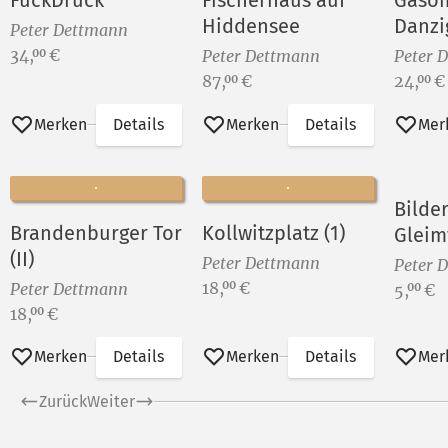
FuckDruck
Fischerhaus auf
Gaso
Hiddensee
Danzig
Peter Dettmann
Preis:
34,
€
00
Peter Dettmann
Peter 
Preis:
Preis:
87,
€
24,
€
00
00
Merken
Details
Merken
Details
Mer
Bilde
Brandenburger Tor
Kollwitzplatz (1)
Gleim
(II)
Peter Dettmann
Peter 
Preis:
18,
€
00
Peter Dettmann
Preis:
5,
€
00
Preis:
18,
€
00
Merken
Details
Merken
Details
Mer
Zurück
Weiter