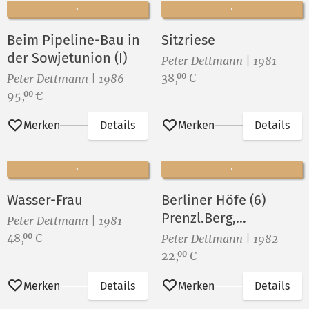
Beim Pipeline-Bau in
Sitzriese
der Sowjetunion (I)
Peter Dettmann | 1981
Preis:
38,
€
00
Peter Dettmann | 1986
Preis:
95,
€
00
Merken
Details
Merken
Details
Wasser-Frau
Berliner Höfe (6)
Prenzl.Berg,
Peter Dettmann | 1981
Nordisches Viertel
Preis:
48,
€
00
Peter Dettmann | 1982
Preis:
22,
€
00
Merken
Details
Merken
Details