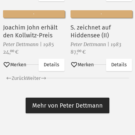
Joachim John erhält
S. zeichnet auf
den Kollwitz-Preis
Hiddensee (II)
Peter Dettmann | 1985
Peter Dettmann | 1983
Preis:
Preis:
24,
€
87,
€
00
00
Merken
Details
Merken
Details
Zurück
Weiter
Mehr von Peter Dettmann