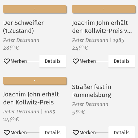
Der Schweifler
Joachim John erhält
(1.Zustand)
den Kollwitz-Preis von
Fritz Cremer
Peter Dettmann
Peter Dettmann | 1985
Preis:
Preis:
28,
€
24,
€
00
00
Merken
Details
Merken
Details
Straßenfest in
Joachim John erhält
Rummelsburg
den Kollwitz-Preis
Peter Dettmann
Peter Dettmann | 1985
Preis:
5,
€
00
Preis:
24,
€
00
Merken
Details
Merken
Details