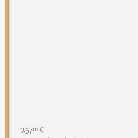
Preis:
25,
€
00