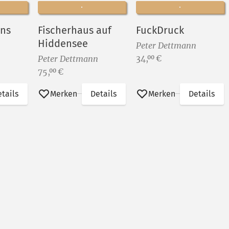
uns
Fischerhaus auf
FuckDruck
Hiddensee
Peter Dettmann
Preis:
34,
€
00
Peter Dettmann
Preis:
75,
€
00
tails
Merken
Details
Merken
Details