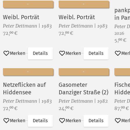
pankp
Weibl. Porträt
Weibl. Porträt
in Pa
Peter Dettmann | 1983
Peter Dettmann | 1983
Peter 
Preis:
Preis:
72,
€
72,
€
00
00
2026
Preis:
5,
€
00
Merken
Details
Merken
Details
Mer
Netzeflicken auf
Gasometer
Fisch
Hiddensee
Danziger Straße (2)
Hidd
Peter Dettmann | 1983
Peter Dettmann | 1982
Peter 
Preis:
Preis:
Preis:
72,
€
24,
€
87,
€
00
00
00
Merken
Details
Merken
Details
Mer