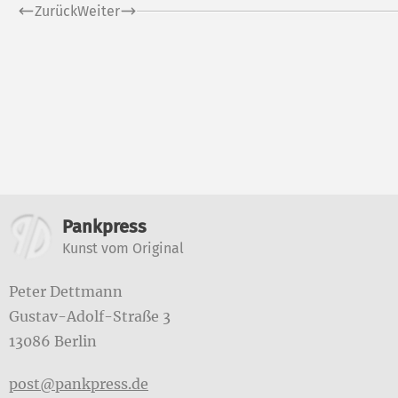
Zurück
Weiter
Weitere Informatione
Pankpress
Kunst vom Original
Peter Dettmann
Gustav-Adolf-Straße 3
13086 Berlin
post@pankpress.de