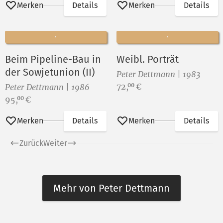
Merken
Details
Merken
Details
Beim Pipeline-Bau in
Weibl. Porträt
der Sowjetunion (II)
Peter Dettmann | 1983
Preis:
72,
€
00
Peter Dettmann | 1986
Preis:
95,
€
00
Merken
Details
Merken
Details
Zurück
Weiter
Mehr von Peter Dettmann