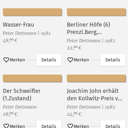
Wasser-Frau
Berliner Höfe (6)
Prenzl.Berg,
Peter Dettmann | 1981
Nordisches Viertel
Preis:
48,
€
00
Peter Dettmann | 1982
Preis:
22,
€
00
Merken
Details
Merken
Details
Der Schweifler
Joachim John erhält
(1.Zustand)
den Kollwitz-Preis von
Fritz Cremer
Peter Dettmann
Peter Dettmann | 1985
Preis:
Preis:
28,
€
24,
€
00
00
Merken
Details
Merken
Details