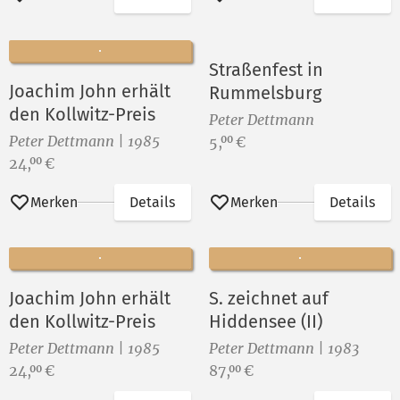
Straßenfest in
Joachim John erhält
Rummelsburg
den Kollwitz-Preis
Peter Dettmann
Peter Dettmann | 1985
Preis:
5,
€
00
Preis:
24,
€
00
Merken
Details
Merken
Details
Joachim John erhält
S. zeichnet auf
den Kollwitz-Preis
Hiddensee (II)
Peter Dettmann | 1985
Peter Dettmann | 1983
Preis:
Preis:
24,
€
87,
€
00
00