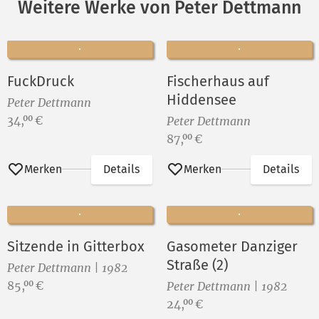
Weitere Werke von Peter Dettmann
FuckDruck
Fischerhaus auf
Hiddensee
Peter Dettmann
Preis:
34,
€
00
Peter Dettmann
Preis:
87,
€
00
Merken
Details
Merken
Details
Sitzende in Gitterbox
Gasometer Danziger
Straße (2)
Peter Dettmann | 1982
Preis:
85,
€
00
Peter Dettmann | 1982
Preis:
24,
€
00