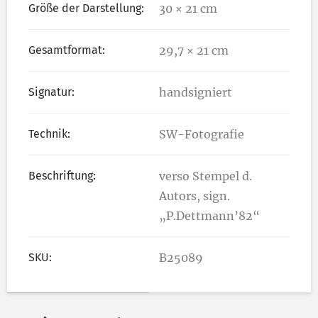
Größe der Darstellung:
30 × 21 cm
Gesamtformat:
29,7 × 21 cm
Signatur:
handsigniert
Technik:
SW-Fotografie
Beschriftung:
verso Stempel d.
Autors, sign.
„P.Dettmann’82“
SKU:
B25089