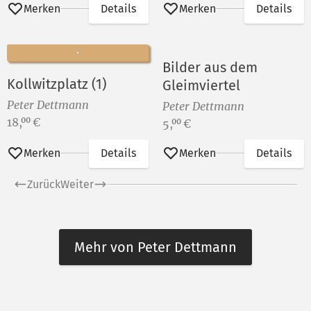
Merken
Details
Merken
Details
Bilder aus dem
Kollwitzplatz (1)
Gleimviertel
Peter Dettmann
Peter Dettmann
Preis:
18,
€
00
Preis:
5,
€
00
Merken
Details
Merken
Details
Zurück
Weiter
Mehr von Peter Dettmann