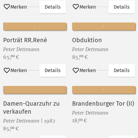
Merken
Details
Merken
Details
Porträt RR.René
Obduktion
Peter Dettmann
Peter Dettmann
Preis:
Preis:
65,
€
85,
€
00
00
Merken
Details
Merken
Details
Damen-Quarzuhr zu
Brandenburger Tor (II)
verkaufen
Peter Dettmann
Preis:
18,
€
00
Peter Dettmann | 1982
Preis:
85,
€
00